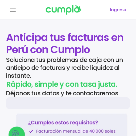
Ingresa
Ayuda
Anticipa tus facturas en 
Para empresas
Perú con Cumplo
Para corporativos
Soluciona tus problemas de caja con un 
Por qué financiarte 
anticipo de facturas y recibe liquidez al 
con nosotros
instante.
Rápido, simple y con tasa justa.
Oportunidades de 
inversión
Déjanos tus datos y te contactaremos 
Cumplo tokens
Por qué invertir con 
nosotros
Sobre Cumplo