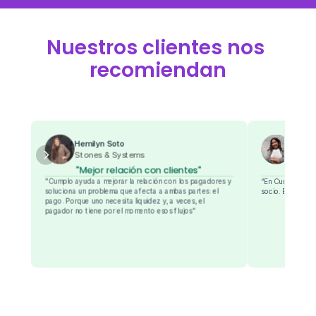
Nuestros clientes nos 
recomiendan
Yasmi
Hemilyn Soto
Hesse
Stones & Systems
“
"Mejor relación con clientes"
“En Cumplo no n
"Cumplo ayuda a mejorar la relación con los pagadores y 
socio. Es la mano
soluciona un problema que afecta a ambas partes: el 
pago. Porque uno necesita liquidez y, a veces, el 
pagador no tiene por el momento esos flujos"