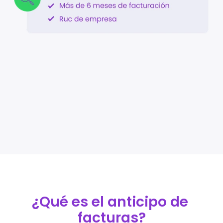
Impacto
Trabaja en Cumplo
Regístrate
Para empresas
Para corporativos
Por qué financiarte 
con nosotros
Oportunidades de 
inversión
Cumplo tokens
Por qué invertir con 
¿Qué es el anticipo de 
nosotros
facturas?
Select Language