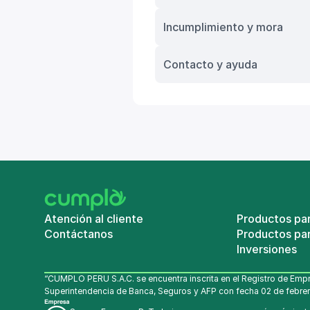
Incumplimiento y mora
Contacto y ayuda
Atención al cliente
Productos pa
Contáctanos
Productos par
Inversiones
“CUMPLO PERU S.A.C. se encuentra inscrita en el Registro de Empr
Superintendencia de Banca, Seguros y AFP con fecha 02 de febrer